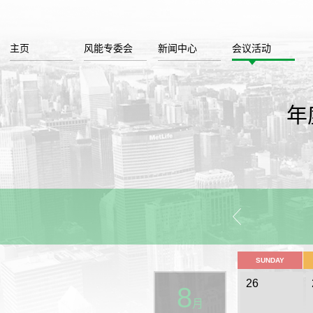
主页
风能专委会
新闻中心
会议活动
年
SUNDAY
26
8
月